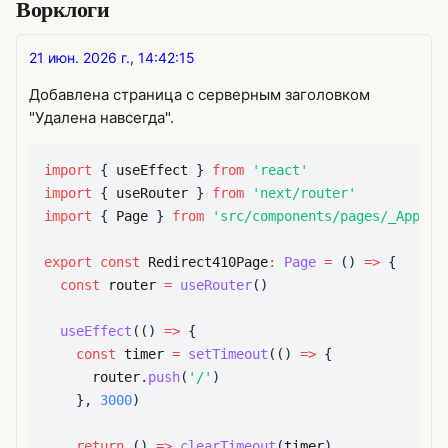
Ворклоги
21 июн. 2026 г., 14:42:15
Добавлена страница с серверным заголовком
"Удалена навсегда".
import
{
 useEffect 
}
from
'react'
import
{
 useRouter 
}
from
'next/router'
import
{
Page
}
from
'src/components/pages/_App/in
export
const
Redirect410Page
:
Page
=
(
)
=>
{
const
 router 
=
useRouter
(
)
useEffect
(
(
)
=>
{
const
 timer 
=
setTimeout
(
(
)
=>
{
      router
.
push
(
'/'
)
}
,
3000
)
return
(
)
=>
clearTimeout
(
timer
)