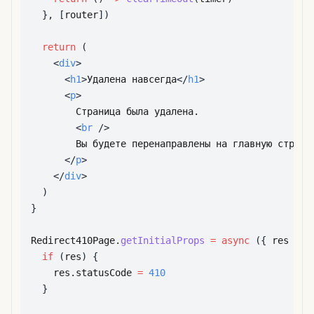
}
,
[
router
]
)
return
(
<
div
>
<
h1
>
Удалена навсегда
</
h1
>
<
p
>
<
br
/>
</
p
>
</
div
>
)
}
Redirect410Page
.
getInitialProps
=
async
(
{
 res 
}
)
if
(
res
)
{
    res
.
statusCode
=
410
}