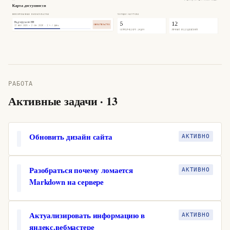
РАБОТА
Активные задачи · 13
Обновить дизайн сайта
АКТИВНО
Разобраться почему ломается
АКТИВНО
Markdown на сервере
Актуализировать информацию в
АКТИВНО
яндекс.вебмастере