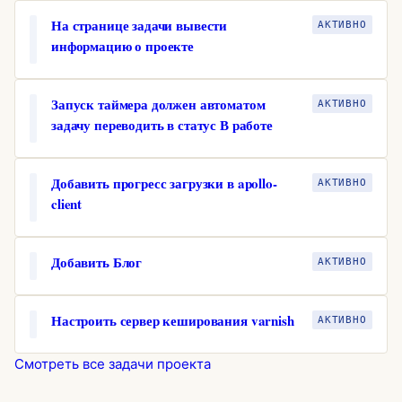
На странице задачи вывести
АКТИВНО
информацию о проекте
Запуск таймера должен автоматом
АКТИВНО
задачу переводить в статус В работе
Добавить прогресс загрузки в apollo-
АКТИВНО
client
Добавить Блог
АКТИВНО
Настроить сервер кеширования varnish
АКТИВНО
Смотреть все задачи проекта