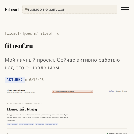
Fi1osof
таймер не запущен
Fi1osof
/
Проекты
/
fi1osof.ru
fi1osof.ru
Мой личный проект. Сейчас активно работаю
над его обновлением
с
6/12/26
АКТИВНО