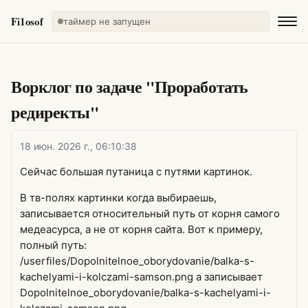
Fi1osof
таймер не запущен
Ворклог по задаче "Проработать
редиректы"
18 июн. 2026 г., 06:10:38
Сейчас большая путаница с путями картинок.
В тв-полях картинки когда выбираешь,
записывается относительный путь от корня самого
медеасурса, а не от корня сайта. Вот к примеру,
полный путь:
/userfiles/Dopolnitelnoe_oborydovanie/balka-s-
kachelyami-i-kolczami-samson.png а записывает
Dopolnitelnoe_oborydovanie/balka-s-kachelyami-i-