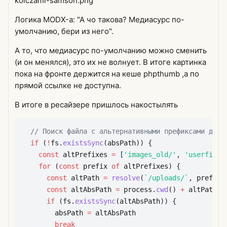
kolczami-samson.png
Логика MODX-а: "А чо такова? Медиасурс по-
умолчанию, бери из него".
А то, что медиасурс по-умолчанию можно сменить
(и он менялся), это их не волнует. В итоге картинка
пока на фронте держится на кеше phpthumb ,а по
прямой ссылке не доступна.
В итоге в ресайзере пришлось накостылять
// Поиск файла с альтернативными префиксами для 
if
(
!
fs
.
existsSync
(
absPath
)
)
{
const
 altPrefixes 
=
[
'images_old/'
,
'userfiles
for
(
const
 prefix 
of
 altPrefixes
)
{
const
 altPath 
=
resolve
(
`
/uploads/
`
,
 prefix 
const
 altAbsPath 
=
 process
.
cwd
(
)
+
if
(
fs
.
existsSync
(
altAbsPath
)
)
{
        absPath 
=
break