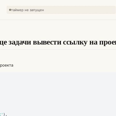
таймер не запущен
це задачи вывести ссылку на прое
проекта
t'
)
,