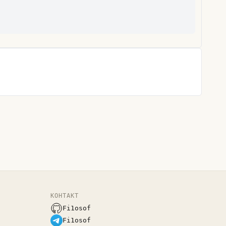
КОНТАКТ
Fi1osof
Fi1osof