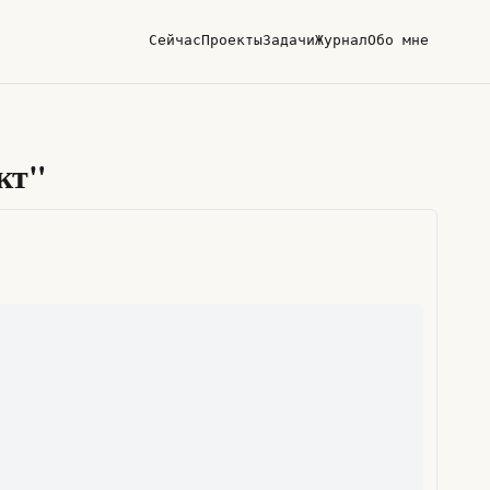
Сейчас
Проекты
Задачи
Журнал
Обо мне
кт"