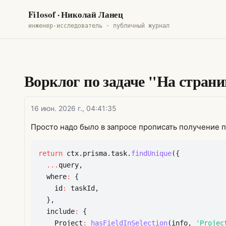
Fi1osof
· Николай Ланец
инженер-исследователь · публичный журнал
Ворклог по задаче "На страни
16 июн. 2026 г., 04:41:35
Просто надо было в запросе прописать получение 
return
 ctx
.
prisma
.
task
.
findUnique
(
{
...
query
,
  where
:
{
    id
:
 taskId
,
}
,
  include
:
{
    Project
:
hasFieldInSelection
(
info
,
'Projec