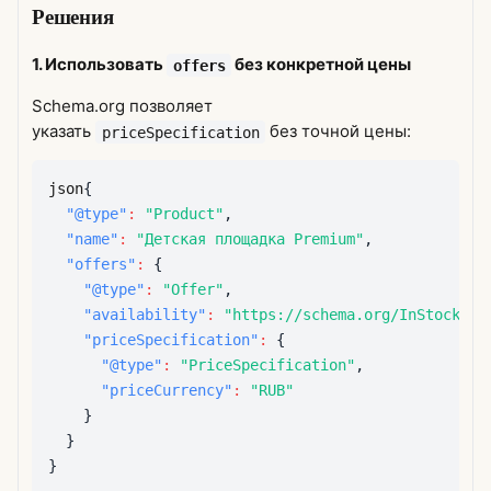
Решения
1. Использовать
без конкретной цены
offers
Schema.org позволяет
указать
без точной цены:
priceSpecification
json
{
"@type"
:
"Product"
,
"name"
:
"Детская площадка Premium"
,
"offers"
:
{
"@type"
:
"Offer"
,
"availability"
:
"https://schema.org/InStock"
,
"priceSpecification"
:
{
"@type"
:
"PriceSpecification"
,
"priceCurrency"
:
"RUB"
}
}
}