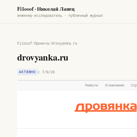
Fi1osof
· Николай Ланец
инженер-исследователь · публичный журнал
Fi1osof
/
Проекты
/
drovyanka.ru
drovyanka.ru
с
7/9/26
АКТИВНО