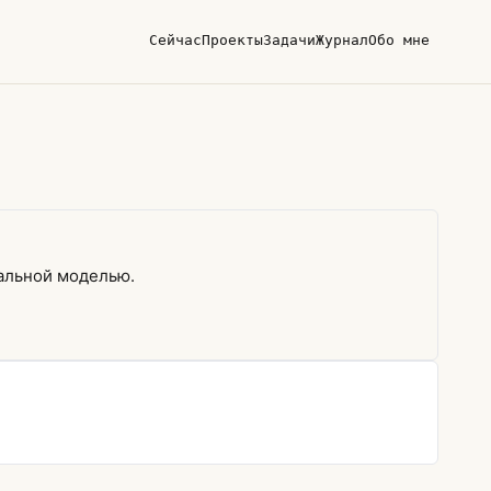
Сейчас
Проекты
Задачи
Журнал
Обо мне
альной моделью.