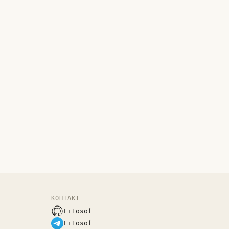
КОНТАКТ
Fi1osof
Fi1osof