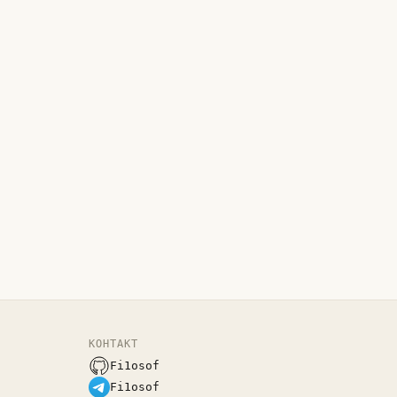
КОНТАКТ
Fi1osof
Fi1osof