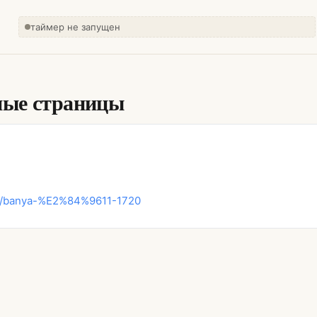
таймер не запущен
ные страницы
bani/banya-%E2%84%9611-1720