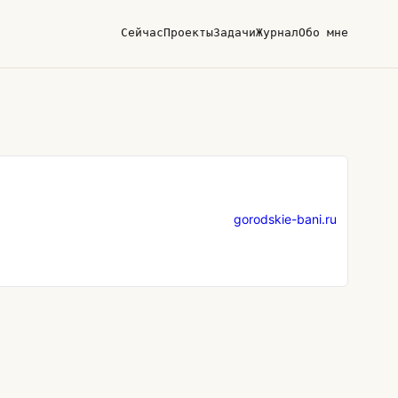
Сейчас
Проекты
Задачи
Журнал
Обо мне
gorodskie-bani.ru